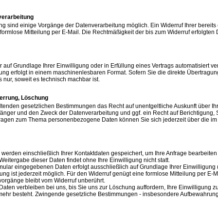
nverarbeitung
ng sind einige Vorgänge der Datenverarbeitung möglich. Ein Widerruf Ihrer bereits er
formlose Mitteilung per E-Mail. Die Rechtmäßigkeit der bis zum Widerruf erfolgten
r auf Grundlage Ihrer Einwilligung oder in Erfüllung eines Vertrags automatisiert ver
lung erfolgt in einem maschinenlesbaren Format. Sofern Sie die direkte Übertragu
s nur, soweit es technisch machbar ist.
perrung, Löschung
ltenden gesetzlichen Bestimmungen das Recht auf unentgeltliche Auskunft über 
fänger und den Zweck der Datenverarbeitung und ggf. ein Recht auf Berichtigung,
Fragen zum Thema personenbezogene Daten können Sie sich jederzeit über die im
 werden einschließlich Ihrer Kontaktdaten gespeichert, um Ihre Anfrage bearbeite
eitergabe dieser Daten findet ohne Ihre Einwilligung nicht statt.
mular eingegebenen Daten erfolgt ausschließlich auf Grundlage Ihrer Einwilligung (A
ligung ist jederzeit möglich. Für den Widerruf genügt eine formlose Mitteilung per E
vorgänge bleibt vom Widerruf unberührt.
Daten verbleiben bei uns, bis Sie uns zur Löschung auffordern, Ihre Einwilligung 
ehr besteht. Zwingende gesetzliche Bestimmungen - insbesondere Aufbewahrungsf